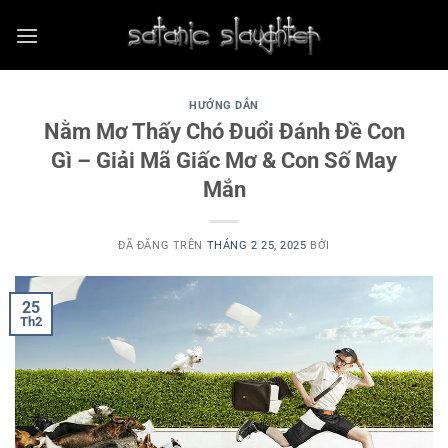
Chuyển
đến
nội
dung
HƯỚNG DẪN
Nằm Mơ Thấy Chó Đuổi Đánh Đề Con
Gì – Giải Mã Giấc Mơ & Con Số May
Mắn
ĐÃ ĐĂNG TRÊN
THÁNG 2 25, 2025
BỞI
25
Th2