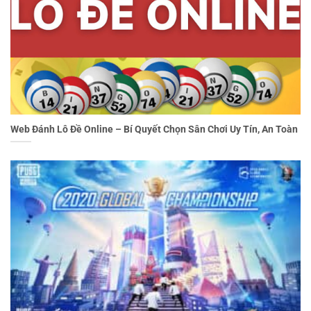
Web Đánh Lô Đề Online – Bí Quyết Chọn Sân Chơi Uy Tín, An Toàn