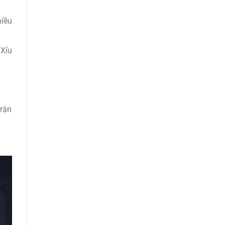
hiều
/Xỉu
trận