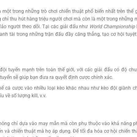
là một trong những trò chơi chiến thuật phổ biến nhất trên thế g
g chỉ thu hút hàng triệu người chơi mà còn là một trong những
đảo người theo dõi. Tại các giải đấu như
World Championship
ranh tài trong những trận đấu đầy căng thẳng, tạo cơ hội tuyệt
 đội tuyển mạnh trên toàn thế giới, với các giải đấu có độ ch
 tuyển sẽ giúp bạn đưa ra quyết định cược chính xác.
thể cá cược vào nhiều loại kèo khác nhau như kèo đội giành c
 về số lượng kill, v.v.
không chỉ dựa vào may mắn mà còn phụ thuộc vào khả năng p
ển và chiến thuật mà họ áp dụng. Để tối đa hóa cơ hội chiến t