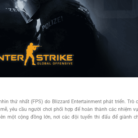
hìn thứ nhất (FPS) do Blizzard Entertainment phát triển. Trò 
 mẽ, yêu cầu người chơi phối hợp để hoàn thành các nhiệm v
ên một cộng đồng lớn, nơi các đội tuyển thi đấu để giành c