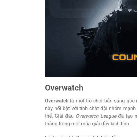
Overwatch
Overwatch
là một trò chơi bắn súng góc n
này nổi bật với tính chất đội nhóm mạnh
thể. Giải đấu
Overwatch League
đã tạo n
thắng trong một mùa giải đầy kịch tính.