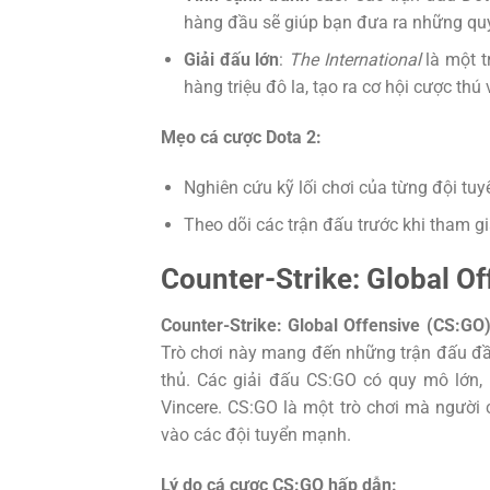
hàng đầu sẽ giúp bạn đưa ra những qu
Giải đấu lớn
:
The International
là một t
hàng triệu đô la, tạo ra cơ hội cược thú 
Mẹo cá cược Dota 2:
Nghiên cứu kỹ lối chơi của từng đội tuyển
Theo dõi các trận đấu trước khi tham 
Counter-Strike: Global O
Counter-Strike: Global Offensive (CS:GO
Trò chơi này mang đến những trận đấu đầy
thủ. Các giải đấu CS:GO có quy mô lớn,
Vincere. CS:GO là một trò chơi mà người 
vào các đội tuyển mạnh.
Lý do cá cược CS:GO hấp dẫn: