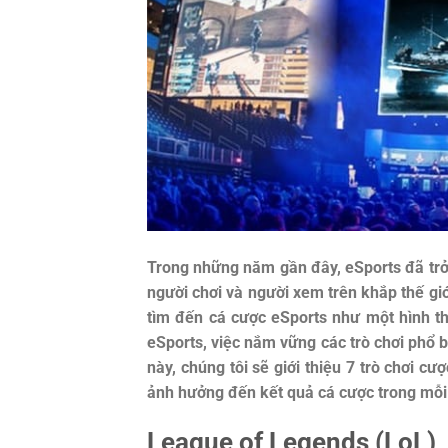
Trong những năm gần đây, eSports đã trở 
người chơi và người xem trên khắp thế giớ
tìm đến cá cược eSports như một hình th
eSports, việc nắm vững các trò chơi phổ b
này, chúng tôi sẽ giới thiệu 7 trò chơi c
ảnh hưởng đến kết quả cá cược trong mỗi 
League of Legends (LoL)