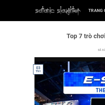
Chuyển
đến
TRANG 
nội
dung
Top 7 trò chơ
ĐÃ Đ
03
Th1