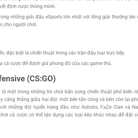
yết định cược thông minh.
rong những giải đấu eSports lớn nhất với tổng giải thưởng lên
vị cho người chơi.
, đặc biệt là chiến thuật trong các trận đấu loại trực tiếp.
gia cá cược để đánh giá phong độ của các game thủ.
ffensive (CS:GO)
)
là một trong những trò chơi bắn súng chiến thuật phổ biến n
 căng thẳng giữa hai đội: một bên tấn công và bên còn lại p
 với những đội tuyển hàng đầu như Astralis, FaZe Clan và N
chơi cá cược có thể tận dụng các loại kèo khác nhau để đặt 