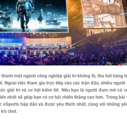
thành một ngành công nghiệp giải trí khổng lồ, thu hút hàng t
i. Ngoài việc tham gia trực tiếp vào các trận đấu, nhiều người
ức giải trí và cơ hội kiếm lời. Nếu bạn là người đam mê cá 
iến nhất sẽ giúp bạn có cơ hội chiến thắng cao hơn. Trong bài 
ược eSports hấp dẫn và được yêu thích nhất, cùng với những yế
trò chơi.