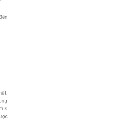
 đến
hất.
hòng
atus
cược