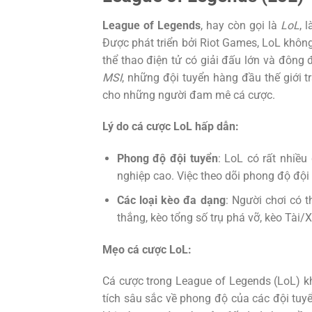
League of Legends
, hay còn gọi là
LoL
, 
Được phát triển bởi Riot Games, LoL khôn
thể thao điện tử có giải đấu lớn và đông 
MSI
, những đội tuyển hàng đầu thế giới t
cho những người đam mê cá cược.
Lý do cá cược LoL hấp dẫn:
Phong độ đội tuyển
: LoL có rất nhiều
nghiệp cao. Việc theo dõi phong độ đội
Các loại kèo đa dạng
: Người chơi có 
thắng, kèo tổng số trụ phá vỡ, kèo Tài/Xỉu
Mẹo cá cược LoL:
Cá cược trong League of Legends (LoL) 
tích sâu sắc về phong độ của các đội tuy