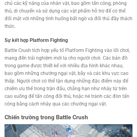
chủ các kỹ năng của nhân vật, bao gồm tấn công, phòng
thủ, di chuyển và sử dụng các vật phẩm hỗ trợ để có thể
đối mặt với những tình huống bất ngờ và đối thủ đầy thách
thức.
Sự kết hợp Platform Fighting
Battle Crush tích hợp yếu tố Platform Fighting vào lối chơi,
mang đến trải nghiệm mới lạ cho người chơi. Các bản đồ
trong game được thiết kế với nhiều địa hình khác nhau,
bao gồm những chướng ngại vật, bẫy và các khu vực cao
thấp. Người chơi có thể tận dụng những đặc điểm này để
chiếm ưu thế trong trận đấu, chẳng hạn như nhảy từ trên
cao xuống để tấn công đối thủ, hoặc né tránh các đòn tấn
công bằng cách nhảy qua các chướng ngại vật.
Chiến trường trong Battle Crush