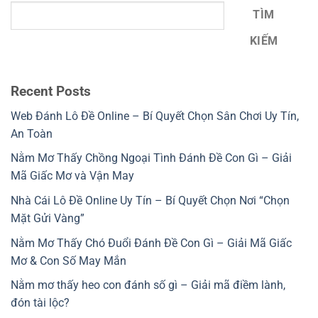
TÌM
KIẾM
Recent Posts
Web Đánh Lô Đề Online – Bí Quyết Chọn Sân Chơi Uy Tín,
An Toàn
Nằm Mơ Thấy Chồng Ngoại Tình Đánh Đề Con Gì – Giải
Mã Giấc Mơ và Vận May
Nhà Cái Lô Đề Online Uy Tín – Bí Quyết Chọn Nơi “Chọn
Mặt Gửi Vàng”
Nằm Mơ Thấy Chó Đuổi Đánh Đề Con Gì – Giải Mã Giấc
Mơ & Con Số May Mắn
Nằm mơ thấy heo con đánh số gì – Giải mã điềm lành,
đón tài lộc?