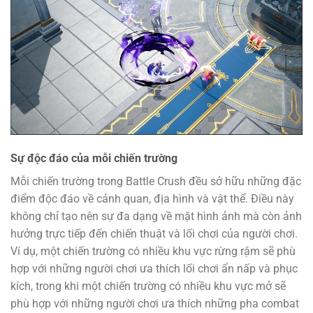
Sự độc đáo của mỗi chiến trường
Mỗi chiến trường trong Battle Crush đều sở hữu những đặc
điểm độc đáo về cảnh quan, địa hình và vật thể. Điều này
không chỉ tạo nên sự đa dạng về mặt hình ảnh mà còn ảnh
hưởng trực tiếp đến chiến thuật và lối chơi của người chơi.
Ví dụ, một chiến trường có nhiều khu vực rừng rậm sẽ phù
hợp với những người chơi ưa thích lối chơi ẩn nấp và phục
kích, trong khi một chiến trường có nhiều khu vực mở sẽ
phù hợp với những người chơi ưa thích những pha combat