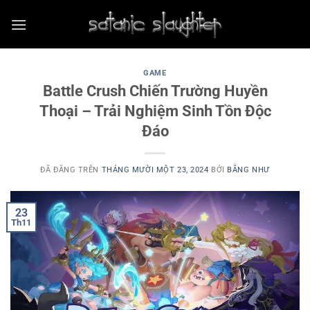
Chuyển
đến
nội
dung
GAME
Battle Crush Chiến Trường Huyền
Thoại – Trải Nghiệm Sinh Tồn Độc
Đáo
ĐÃ ĐĂNG TRÊN
THÁNG MƯỜI MỘT 23, 2024
BỞI
BẰNG NHƯ
23
Th11