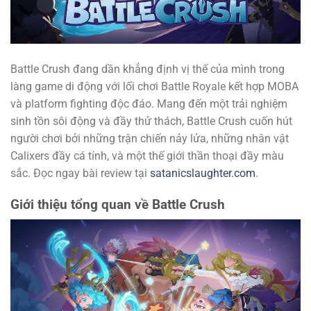
Battle Crush đang dần khẳng định vị thế của mình trong
làng game di động với lối chơi Battle Royale kết hợp MOBA
và platform fighting độc đáo. Mang đến một trải nghiệm
sinh tồn sôi động và đầy thử thách, Battle Crush cuốn hút
người chơi bởi những trận chiến nảy lửa, những nhân vật
Calixers đầy cá tính, và một thế giới thần thoại đầy màu
sắc. Đọc ngay bài review tại
satanicslaughter.com
.
Giới thiệu tổng quan về Battle Crush