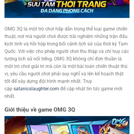
OMG 3Q là một trò chơi hấp dẫn trong thể loại game chiến
thuật, nơi mà người chơi được trải nghiệm những trận đấu
kịch tính và hồi hộp trong bối cảnh lịch sử của thời kỳ Tam
Quốc. Với việc cho phép người chơi thu thập và chỉ huy các
tướng lịch sử nổi tiếng, OMG 3Q không chỉ đơn thuần là
một trò chơi giải trí mà còn là một bài toán chiến thuật thú
vị, yêu cầu người chơi phải suy nghĩ và lên kế hoạch thật
tốt để xây dựng đội hình mạnh nhất. Truy
cập
satanicslaughter.com
để cập nhật tin tức game mới
nhất.
Giới thiệu về game OMG 3Q