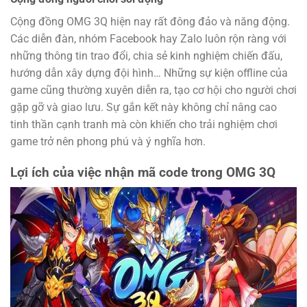
Cộng đồng OMG 3Q hiện nay rất đông đảo và năng động.
Các diễn đàn, nhóm Facebook hay Zalo luôn rộn ràng với
những thông tin trao đổi, chia sẻ kinh nghiệm chiến đấu,
hướng dẫn xây dựng đội hình… Những sự kiện offline của
game cũng thường xuyên diễn ra, tạo cơ hội cho người chơi
gặp gỡ và giao lưu. Sự gắn kết này không chỉ nâng cao
tinh thần cạnh tranh mà còn khiến cho trải nghiệm chơi
game trở nên phong phú và ý nghĩa hơn.
Lợi ích của việc nhận mã code trong OMG 3Q