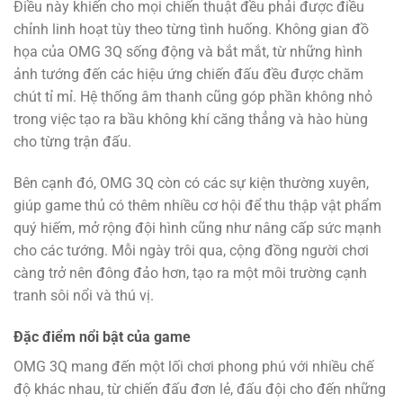
Điều này khiến cho mọi chiến thuật đều phải được điều
chỉnh linh hoạt tùy theo từng tình huống. Không gian đồ
họa của OMG 3Q sống động và bắt mắt, từ những hình
ảnh tướng đến các hiệu ứng chiến đấu đều được chăm
chút tỉ mỉ. Hệ thống âm thanh cũng góp phần không nhỏ
trong việc tạo ra bầu không khí căng thẳng và hào hùng
cho từng trận đấu.
Bên cạnh đó, OMG 3Q còn có các sự kiện thường xuyên,
giúp game thủ có thêm nhiều cơ hội để thu thập vật phẩm
quý hiếm, mở rộng đội hình cũng như nâng cấp sức mạnh
cho các tướng. Mỗi ngày trôi qua, cộng đồng người chơi
càng trở nên đông đảo hơn, tạo ra một môi trường cạnh
tranh sôi nổi và thú vị.
Đặc điểm nổi bật của game
OMG 3Q mang đến một lối chơi phong phú với nhiều chế
độ khác nhau, từ chiến đấu đơn lẻ, đấu đội cho đến những