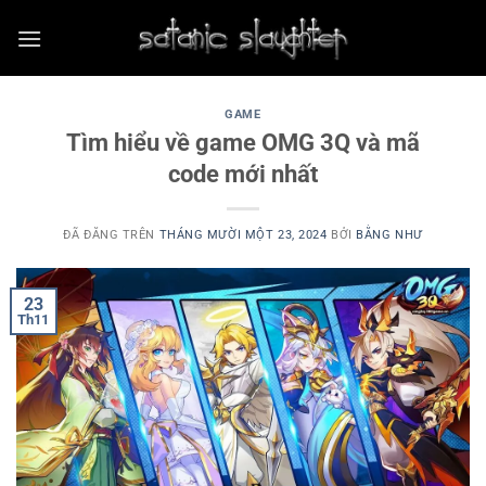
Chuyển
đến
nội
dung
GAME
Tìm hiểu về game OMG 3Q và mã
code mới nhất
ĐÃ ĐĂNG TRÊN
THÁNG MƯỜI MỘT 23, 2024
BỞI
BẰNG NHƯ
23
Th11