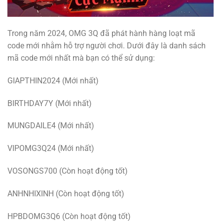
Trong năm 2024, OMG 3Q đã phát hành hàng loạt mã
code mới nhằm hỗ trợ người chơi. Dưới đây là danh sách
mã code mới nhất mà bạn có thể sử dụng:
GIAPTHIN2024 (Mới nhất)
BIRTHDAY7Y (Mới nhất)
MUNGDAILE4 (Mới nhất)
VIPOMG3Q24 (Mới nhất)
VOSONGS700 (Còn hoạt động tốt)
ANHNHIXINH (Còn hoạt động tốt)
HPBDOMG3Q6 (Còn hoạt động tốt)