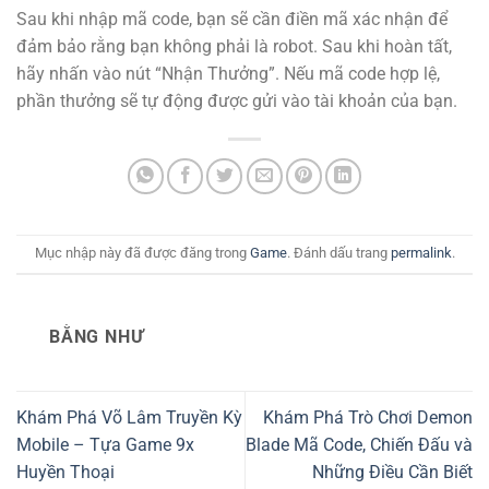
Sau khi nhập mã code, bạn sẽ cần điền mã xác nhận để
đảm bảo rằng bạn không phải là robot. Sau khi hoàn tất,
hãy nhấn vào nút “Nhận Thưởng”. Nếu mã code hợp lệ,
phần thưởng sẽ tự động được gửi vào tài khoản của bạn.
Mục nhập này đã được đăng trong
Game
. Đánh dấu trang
permalink
.
BẰNG NHƯ
Khám Phá Võ Lâm Truyền Kỳ
Khám Phá Trò Chơi Demon
Mobile – Tựa Game 9x
Blade Mã Code, Chiến Đấu và
Huyền Thoại
Những Điều Cần Biết