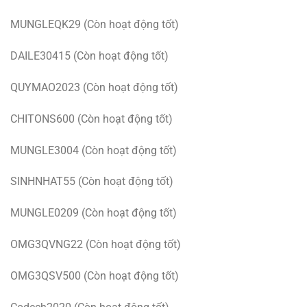
MUNGLEQK29 (Còn hoạt động tốt)
DAILE30415 (Còn hoạt động tốt)
QUYMAO2023 (Còn hoạt động tốt)
CHITONS600 (Còn hoạt động tốt)
MUNGLE3004 (Còn hoạt động tốt)
SINHNHAT55 (Còn hoạt động tốt)
MUNGLE0209 (Còn hoạt động tốt)
OMG3QVNG22 (Còn hoạt động tốt)
OMG3QSV500 (Còn hoạt động tốt)